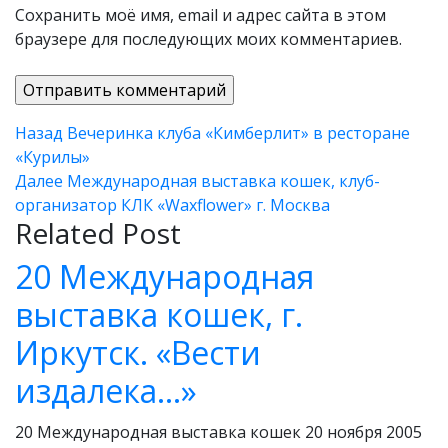
Сохранить моё имя, email и адрес сайта в этом
браузере для последующих моих комментариев.
Навигация
Назад
Предыдущая
Вечеринка клуба «Кимберлит» в ресторане
«Курилы»
запись:
по
Далее
Следующая
Международная выставка кошек, клуб-
записям
организатор КЛК «Waxflower» г. Москва
запись:
Related Post
20 Международная
выставка кошек, г.
Иркутск. «Вести
издалека…»
20
Международна
20 Международная выставка кошек 20 ноября 2005