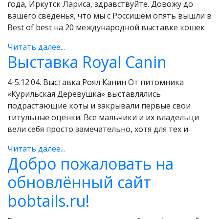
года, Иркутск Лариса, здравствуйте. Довожу до
выставка
вашего сведенья, что мы с Россишем опять вышли в
кошек,
Best of best на 20 международной выставке кошек
г.
Читать далее...
Читать
Выставка Royal Canin
Выста
далее...
Иркутск.
Royal
«Вести
4-5.12.04. Выставка Роял Канин От питомника
«Курильская Деревушка» выставлялись
Canin
издалека…»
подрастающие коты и закрывали первые свои
титульные оценки. Все мальчики и их владельци
вели себя просто замечательно, хотя для тех и
Читать далее...
Читать
Добро пожаловать на
далее...
обновлённый сайт
bobtails.ru!
Добро