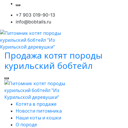
Skip
to
+7 903 019-90-13
content
info@bobtails.ru
Продажа котят породы
курильский бобтейл
Open
Close
Button
Button
Котята в продаже
Новости питомника
Наши коты и кошки
О породе