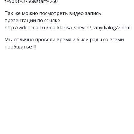
f=90&t=3756&start=260.
Так же можно посмотреть видео запись
презентации по ссылке
http://video.mail.ru/mail/larisa_shevch/_vmydialog/2.html
Мы отлично провели время и были рады со всеми
пообщаться!!!