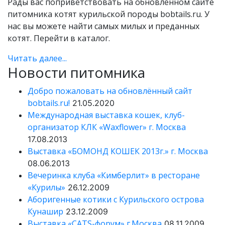
пожаловать
Рады вас поприветствовать на обновлённом сайте
питомника котят курильской породы bobtails.ru. У
на
нас вы можете найти самых милых и преданных
обновлённый
котят. Перейти в каталог.
сайт
Читать далее...
Читать
Новости питомника
далее...
bobtails.ru!
Добро пожаловать на обновлённый сайт
bobtails.ru!
21.05.2020
Международная выставка кошек, клуб-
организатор КЛК «Waxflower» г. Москва
17.08.2013
Выставка «БОМОНД КОШЕК 2013г.» г. Москва
08.06.2013
Вечеринка клуба «Кимберлит» в ресторане
«Курилы»
26.12.2009
Аборигенные котики с Курильского острова
Кунашир
23.12.2009
Выставка «CATS-форум» г.Москва
08.11.2009