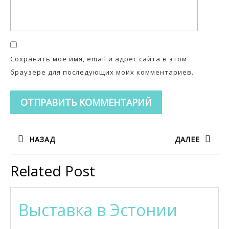
Сохранить моё имя, email и адрес сайта в этом
браузере для последующих моих комментариев.
Навигация
НАЗАД
ДАЛЕЕ
по
Предыдущая
Следующая
записям
Related Post
запись:
запись:
Выста
Выставка в Эстонии
в