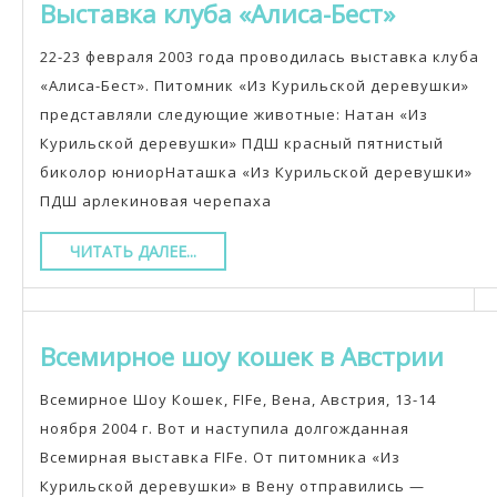
Выставк
Выставка клуба «Алиса-Бест»
клуба
22-23 февраля 2003 года проводилась выставка клуба
«Алиса-
«Алиса-Бест». Питомник «Из Курильской деревушки»
Бест»
представляли следующие животные: Натан «Из
Курильской деревушки» ПДШ красный пятнистый
биколор юниорНаташка «Из Курильской деревушки»
ПДШ арлекиновая черепаха
ЧИТАТЬ
ЧИТАТЬ ДАЛЕЕ...
ДАЛЕЕ...
Все
Всемирное шоу кошек в Австрии
шоу
Всемирное Шоу Кошек, FIFe, Вена, Австрия, 13-14
кош
ноября 2004 г. Вот и наступила долгожданная
в
Всемирная выставка FIFe. От питомника «Из
Курильской деревушки» в Вену отправились —
Авс