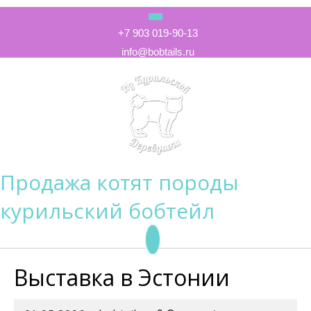
Skip
to
+7 903 019-90-13
content
info@bobtails.ru
Продажа котят породы
курильский бобтейл
Open
Button
Выставка в Эстонии