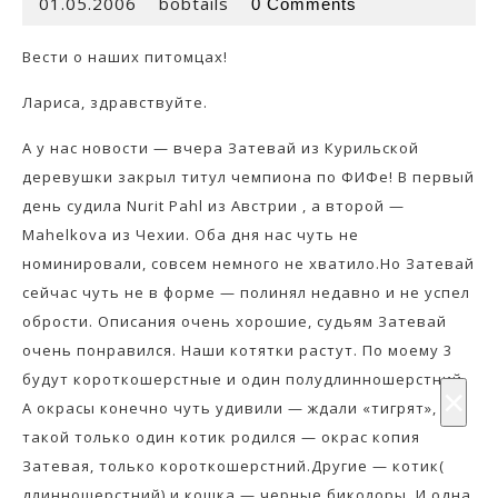
01.05.2006
bobtails
01.05.2006
bobtails
0 Comments
Вести о наших питомцах!
Лариса, здравствуйте.
А у нас новости — вчера Затевай из Курильской
деревушки закрыл титул чемпиона по ФИФе! В первый
день судила Nurit Pahl из Австрии , а второй —
Mahelkova из Чехии. Оба дня нас чуть не
номинировали, совсем немного не хватило.Но Затевай
сейчас чуть не в форме — полинял недавно и не успел
обрости. Описания очень хорошие, судьям Затевай
очень понравился. Наши котятки растут. По моему 3
будут короткошерстные и один полудлинношерстний.
×
А окрасы конечно чуть удивили — ждали «тигрят», а
такой только один котик родился — окрас копия
Затевая, только короткошерстний.Другие — котик(
длинношерстний) и кошка — черные биколоры. И одна