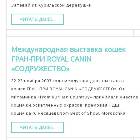
Затевай из Курильской деревушки
ЧИТАТЬ
ЧИТАТЬ ДАЛЕЕ...
ДАЛЕЕ...
Международная выставка кошек
ГРАН-ПРИ ROYAL CANIN
Международная
«СОДРУЖЕСТВО»
выставка
22-23 ноября 2003 года международная выставка
кошек
кошек ГРАН-ПРИ ROYAL CANIN «СОДРУЖЕСТВО». От
ГРАН-
питомника «From Kurilian Countruy» принимали участие
кошечки осветленных окрасов: Кремовая ПДШ
ПРИ
кошечка (6 месяцев).Nom Best of Show. Moroschka
ROYAL
CANIN
ЧИТАТЬ
ЧИТАТЬ ДАЛЕЕ...
ДАЛЕЕ...
«СОДРУЖЕСТВО»