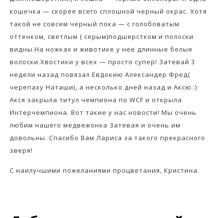
кошечка — скорее всего сплошной черный окрас. Хотя
такой не совсем черный пока — с голобоватым
оттенком, светлым ( серым)подшерстком и полоски
видны.На ножках и животике у нее длинные белые
волоски.Хвостики у всех — просто супер! Затевай 3
недели назад повязал Евдокию Александер Фред(
черепаху Наташи), а несколько дней назад и Аксю.:)
Акся закрыла титул чемпиона по WCF и открыла
Интерчемпиона. Вот такие у нас новости! Мы очень
любим нашего медвежонка Затевая и очень им
довольны. Спасибо Вам Лариса за такого прекрасного
зверя!
С наилучшими пожеланиями процветания, Кристина.