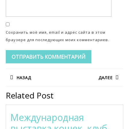
Сохранить моё имя, email и адрес сайта в этом
браузере для последующих моих комментариев.
Навигация
НАЗАД
ДАЛЕЕ
по
Предыдущая
Следующая
записям
Related Post
запись:
запись:
Международная
выставка кошек, клуб-