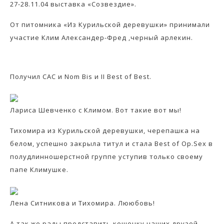
27-28.11.04 выставка «Созвездие».
От питомника «Из Курильской деревушки» принимали
участие Клим Александер-Фред ,черный арлекин.
Получил САС и Nom Bis и II Best of Best.
Лариса Шевченко с Климом. Вот такие вот мы!
Тихомира из Курильской деревушки, черепашка на
белом, успешно закрыла титул и стала Best of Op.Sex в
полудлинношерстной группе уступив только своему
папе Климушке.
Лена Ситникова и Тихомира. Лююбовь!
А так же рады представить кошечку наших друзей-