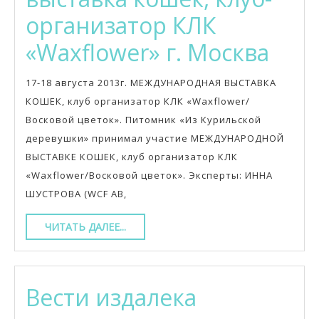
организатор КЛК
Меж
«Waxflower» г. Москва
выс
17-18 августа 2013г. МЕЖДУНАРОДНАЯ ВЫСТАВКА
кош
КОШЕК, клуб организатор КЛК «Waxflower/
Восковой цветок». Питомник «Из Курильской
клуб
деревушки» принимал участие МЕЖДУНАРОДНОЙ
орг
ВЫСТАВКЕ КОШЕК, клуб организатор КЛК
«Waxflower/Восковой цветок». Эксперты: ИННА
КЛК
ШУСТРОВА (WCF АВ,
«Wax
ЧИТАТЬ
ЧИТАТЬ ДАЛЕЕ...
г.
ДАЛЕЕ...
Мос
Вести
Вести издалека