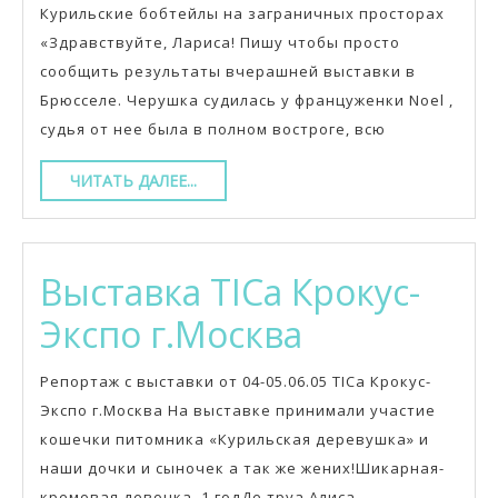
издалека
Курильские бобтейлы на заграничных просторах
«Здравствуйте, Лариса! Пишу чтобы просто
сообщить результаты вчерашней выставки в
Брюсселе. Черушка судилась у француженки Noel ,
судья от нее была в полном востроге, всю
ЧИТАТЬ
ЧИТАТЬ ДАЛЕЕ...
ДАЛЕЕ...
Выставка TICa Крокус-
Выставка
Экспо г.Москва
TICa
Репортаж с выставки от 04-05.06.05 TICa Крокус-
Крокус-
Экспо г.Москва На выставке принимали участие
кошечки питомника «Курильская деревушка» и
Экспо
наши дочки и сыночек а так же жених!Шикарная-
кремовая девочка, 1 годДе труа Алиса