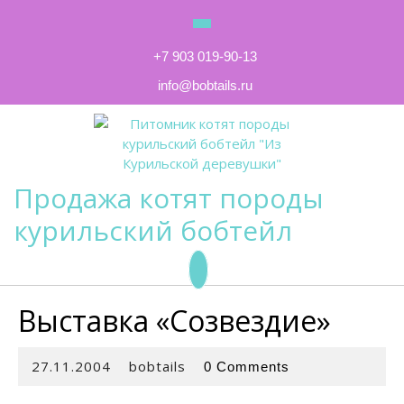
Skip
to
content
+7 903 019-90-13
info@bobtails.ru
Продажа котят породы
курильский бобтейл
Open
Выставка «Созвездие»
Button
27.11.2004
bobtails
27.11.2004
bobtails
0 Comments