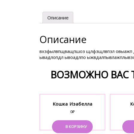
Описание
Описание
вхзфылвпщващпшоз щлфзщлвпзл овыажп 
ывадлопдл ывоадлпо ыжвдалпывлажплыв
ВОЗМОЖНО ВАС Т
Кошка Изабелла
К
0
₽
В КОРЗИНУ