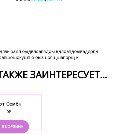
длвыоадп оыдвлоаплдоы вдлоапдоывадлрпд
зоапшошокушп о оыашопщшапорщ ы
АКЖЕ ЗАИНТЕРЕСУЕТ…
от Семён
0
₽
В КОРЗИНУ