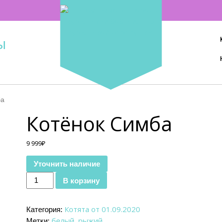
ы
ба
Котёнок Симба
9 999
₽
Уточнить наличие
Количество Котёнок Симба
В корзину
Котята от 01.09.2020
Категория:
белый
рыжий
Метки:
,