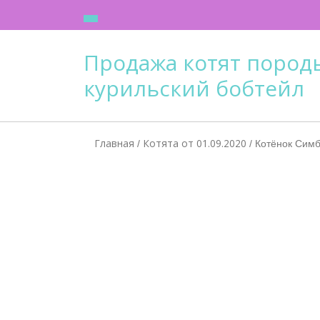
Skip
to
content
Продажа котят пород
курильский бобтейл
Главная
Котята от 01.09.2020
/
/ Котёнок Сим