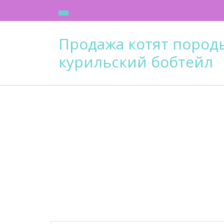
Skip
to
content
Продажа котят пород
курильский бобтейл
День: 13.04.