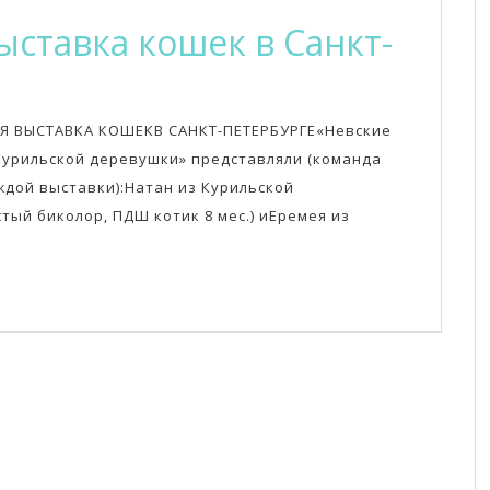
ставка кошек в Санкт-
семирная
ыставка
АЯ ВЫСТАВКА КОШЕКВ САНКТ-ПЕТЕРБУРГЕ«Невские
ошек
Курильской деревушки» представляли (команда
аждой выставки):Натан из Курильской
тый биколор, ПДШ котик 8 мес.) иЕремея из
анкт-
етербурге