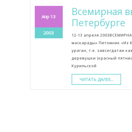
Всемирная вы
13.04.2003
13.04.2003
Апр
13
В
Петербурге
в
13.04.2003
2003
12-13 апреля 2003ВСЕМИРН
к
маскарады» Питомник «Из 
ураган, т.е. завсегдатаи к
в
деревушки (красный пятнис
С
Курильской
П
ЧИТАТЬ
ЧИТАТЬ ДАЛЕЕ...
ДАЛЕЕ...