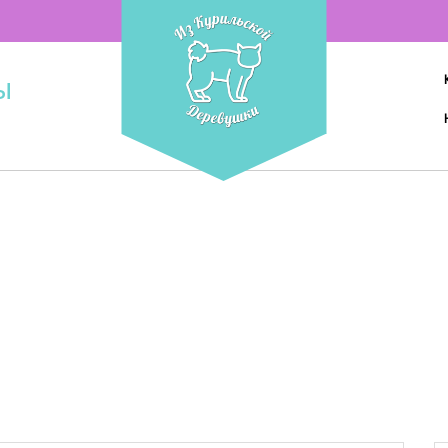
ы
2003